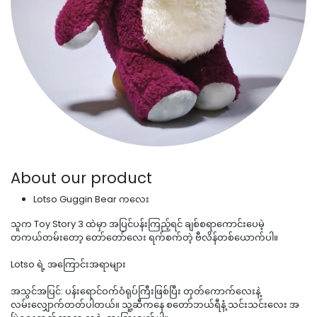
About our product
Lotso Guggin Bear ကလေး
သူက Toy Story 3 ထဲမှာ အပြင်ပန်းကြည့်ရင် ချစ်စရာကောင်းပေမဲ့
တကယ်တမ်းတော့ တော်တော်လေး ရက်စက်တဲ့ ဗီလိန်တစ်ယောက်ပါ။
​Lotso ရဲ့ အကြောင်းအရာများ
​အသွင်အပြင်: ပန်းရောင်ဝက်ဝံရုပ်ကြီးဖြစ်ပြီး တုတ်ကောက်လေးနဲ့
လမ်းလျှောက်တတ်ပါတယ်။ သူ့ဆီကနေ စတော်ဘယ်ရီနံ့ သင်းသင်းလေး အ