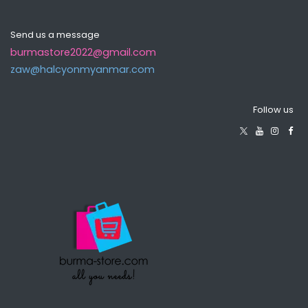
Send us a message
burmastore2022@gmail.com
zaw@halcyonmyanma​r.com
Follow us