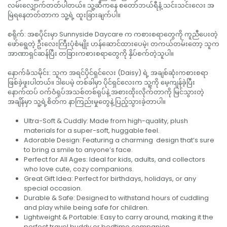
လမ်းလျှောက်တတ်ပါတယ်။ သူ့ဆီကနေ စတော်ဘယ်ရီနံ့ သင်းသင်းလေး အ
မြဲရနေတတ်တာက သူ့ရဲ့ ထူးခြားချက်ပါ။
​စရိုက်: အစပိုင်းမှာ Sunnyside Daycare က ကစားစရာတွေကို ကူညီပေးတဲ့
ဖော်ရွေတဲ့ ဦးလေးကြီးပုံစံမျိုး ဟန်ဆောင်ထားပေမဲ့၊ တကယ်တမ်းတော့ သူက
အာဏာရှင်ဆန်ပြီး တခြားကစားစရာတွေကို နှိပ်စက်တဲ့သူပါ။
​နောက်ခံသမိုင်း: သူက အရင်ပိုင်ရှင်လေး (Daisy) ရဲ့ အချစ်ဆုံးကစားစရာ
ဖြစ်ခဲ့ဖူးပါတယ်။ ဒါပေမဲ့ တစ်ခါမှာ ပိုင်ရှင်လေးက သူ့ကို မေ့ကျန်ခဲ့ပြီး
နောက်ထပ် ဝက်ဝံရုပ်အသစ်တစ်ရုပ်နဲ့ အစားထိုးလိုက်တာကို မြင်သွားတဲ့
အချိန်မှာ သူ့ရဲ့စိတ်က နာကြည်းမှုတွေနဲ့ ပြည့်သွားခဲ့တာပါ။
Ultra-Soft & Cuddly: Made from high-quality, plush
materials for a super-soft, huggable feel.
Adorable Design: Featuring a charming design that’s sure
to bring a smile to anyone’s face.
Perfect for All Ages: Ideal for kids, adults, and collectors
who love cute, cozy companions.
Great Gift Idea: Perfect for birthdays, holidays, or any
special occasion.
Durable & Safe: Designed to withstand hours of cuddling
and play while being safe for children.
Lightweight & Portable: Easy to carry around, making it the
perfect travel buddy or bedtime companion.