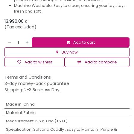
Machine Washable: Easy to clean, ensuring your toy stays
fresh and soft.
13,990.00
K
(Tax excluded)
Add to cart
Buy now
Add to wishlist
Add to compare
Terms and Conditions
3-day money-back guarantee
Shipping: 2-3 Business Days
Made in
:
China
Material
:
Fabric
Measurement
:
6.6 x 8 inc ( L x H )
Specification
:
Soft and Cuddly
,
Easy to Maintain
,
Purple &