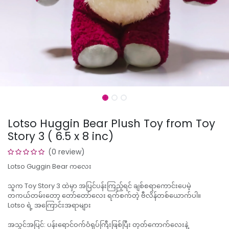
Lotso Huggin Bear Plush Toy from Toy
Story 3 ( 6.5 x 8 inc)
(0 review)
Lotso Guggin Bear ကလေး
သူက Toy Story 3 ထဲမှာ အပြင်ပန်းကြည့်ရင် ချစ်စရာကောင်းပေမဲ့
တကယ်တမ်းတော့ တော်တော်လေး ရက်စက်တဲ့ ဗီလိန်တစ်ယောက်ပါ။
​Lotso ရဲ့ အကြောင်းအရာများ
​အသွင်အပြင်: ပန်းရောင်ဝက်ဝံရုပ်ကြီးဖြစ်ပြီး တုတ်ကောက်လေးနဲ့