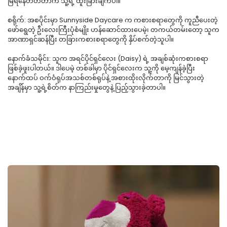
မြဲရနေတတ်တာက သူ့ရဲ့ ထူးခြားချက်ပါ။
​စရိုက်: အစပိုင်းမှာ Sunnyside Daycare က ကစားစရာတွေကို ကူညီပေးတဲ့
ဖော်ရွေတဲ့ ဦးလေးကြီးပုံစံမျိုး ဟန်ဆောင်ထားပေမဲ့၊ တကယ်တမ်းတော့ သူက
အာဏာရှင်ဆန်ပြီး တခြားကစားစရာတွေကို နှိပ်စက်တဲ့သူပါ။
​နောက်ခံသမိုင်း: သူက အရင်ပိုင်ရှင်လေး (Daisy) ရဲ့ အချစ်ဆုံးကစားစရာ
ဖြစ်ခဲ့ဖူးပါတယ်။ ဒါပေမဲ့ တစ်ခါမှာ ပိုင်ရှင်လေးက သူ့ကို မေ့ကျန်ခဲ့ပြီး
နောက်ထပ် ဝက်ဝံရုပ်အသစ်တစ်ရုပ်နဲ့ အစားထိုးလိုက်တာကို မြင်သွားတဲ့
အချိန်မှာ သူ့ရဲ့စိတ်က နာကြည်းမှုတွေနဲ့ ပြည့်သွားခဲ့တာပါ။